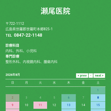
瀬尾医院
〒722-1112
広島県世羅郡世羅町本郷825-1
0847-22-1148
TEL
診療科目
内科、外科、小児科
専門診療
整形外科、内視鏡内科、腫瘍内科
2026年8月
日
月
火
水
木
金
土
1
2
3
4
5
6
7
8
9
10
11
12
13
14
15