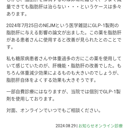
量できても脂肪肝は治らない・・・というケースは多々
あります。
2024
年
7
月
25
日の
NEJM
という医学雑誌に
GLP-1
製剤の
脂肪肝に与える影響の論文が出ました。この薬を脂肪肝
がある患者さんに使用すると改善が見られたとのことで
す。
私も糖尿病患者さんや体重過多の方にこの薬を使用して
いて感じていたのが、肝機能・脂肪肝の改善でした。も
ちろん体重減少効果によるものも大きいのでしょうが、
脂肪肝自体をよくする効果も大きそうです。
一部自費診療にはなりますが、当院では個別でGLP-1製
剤を使用しております。
対面、オンラインでいつでもご相談ください。
2024.08.29 |
お知らせ
オンライン診療